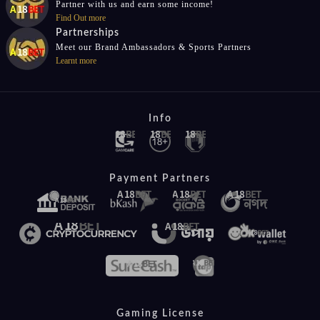
Partner with us and earn some income!
Find Out more
Partnerships
Meet our Brand Ambassadors & Sports Partners
Learnt more
Info
Payment Partners
Gaming License