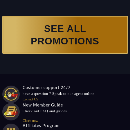
SEE ALL
PROMOTIONS
Customer support 24/7
have a question ? Speak to our agent online
Contact CS
New Member Guide
Check out FAQ and guides
Check now
Affiliates Program