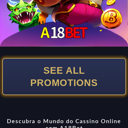
SEE ALL
PROMOTIONS
Descubra o Mundo do Cassino Online