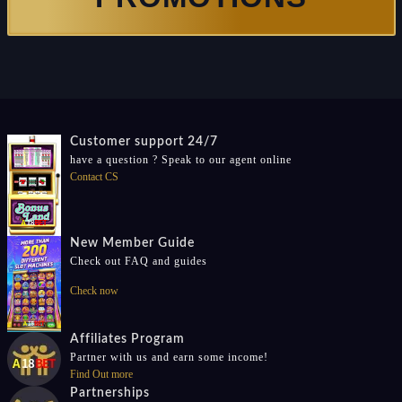
Customer support 24/7
have a question ? Speak to our agent online
Contact CS
New Member Guide
Check out FAQ and guides
Check now
Affiliates Program
Partner with us and earn some income!
Find Out more
Partnerships