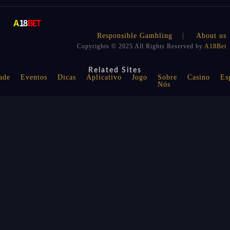
Responsible Gambling
About us
Copyrights © 2025 All Rights Reserved by
A18Bet
Related Sites
ade
Eventos
Dicas
Aplicativo
Jogo
Sobre
Casino
Es
Nós