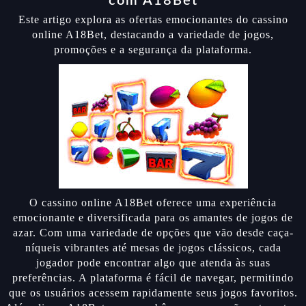
com A18Bet
Este artigo explora as ofertas emocionantes do cassino
online A18Bet, destacando a variedade de jogos,
promoções e a segurança da plataforma.
O cassino online A18Bet oferece uma experiência
emocionante e diversificada para os amantes de jogos de
azar. Com uma variedade de opções que vão desde caça-
níqueis vibrantes até mesas de jogos clássicos, cada
jogador pode encontrar algo que atenda às suas
preferências. A plataforma é fácil de navegar, permitindo
que os usuários acessem rapidamente seus jogos favoritos.