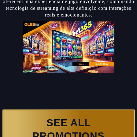
oferecem uma experiência de jogo envolvente, combinando
tecnologia de streaming de alta definição com interações
reais e emocionantes.
SEE ALL
PROMOTIONS