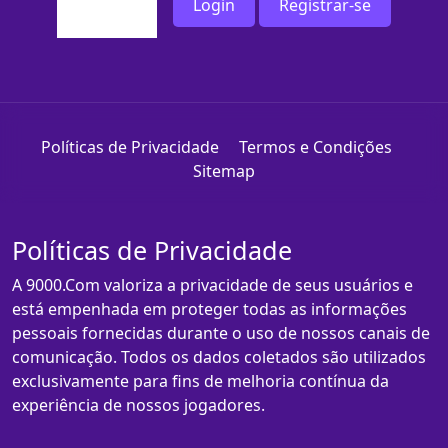
Login
Registrar-se
Políticas de Privacidade
Termos e Condições
Sitemap
Políticas de Privacidade
A 9000.Com valoriza a privacidade de seus usuários e
está empenhada em proteger todas as informações
pessoais fornecidas durante o uso de nossos canais de
comunicação. Todos os dados coletados são utilizados
exclusivamente para fins de melhoria contínua da
experiência de nossos jogadores.