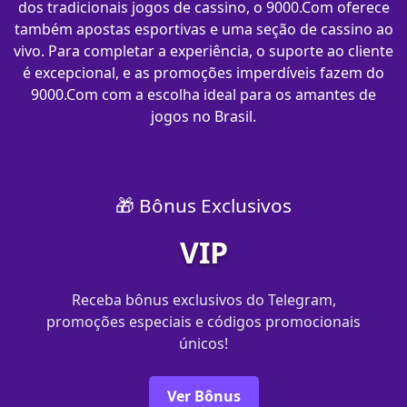
dos tradicionais jogos de cassino, o 9000.Com oferece
também apostas esportivas e uma seção de cassino ao
vivo. Para completar a experiência, o suporte ao cliente
é excepcional, e as promoções imperdíveis fazem do
9000.Com com​ a escolha ideal para os amantes de
jogos no Brasil.
🎁 Bônus Exclusivos
VIP
Receba bônus exclusivos do Telegram,
promoções especiais e códigos promocionais
únicos!
Ver Bônus