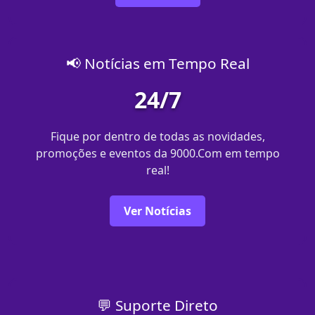
📢 Notícias em Tempo Real
24/7
Fique por dentro de todas as novidades,
promoções e eventos da 9000.Com em tempo
real!
Ver Notícias
💬 Suporte Direto