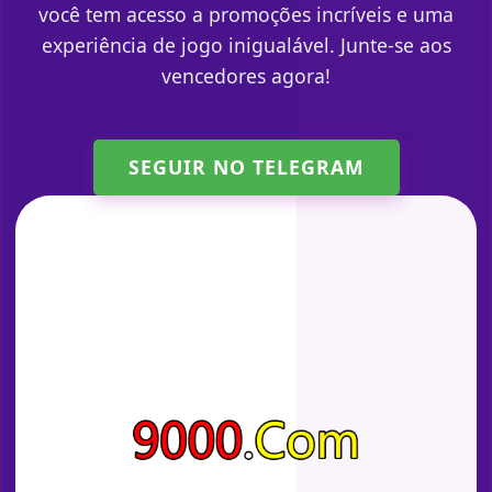
você tem acesso a promoções incríveis e uma
experiência de jogo inigualável. Junte-se aos
vencedores agora!
SEGUIR NO TELEGRAM