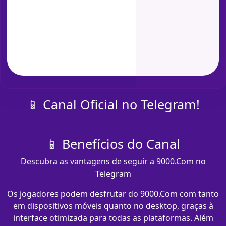
📱 Canal Oficial no Telegram!
📱 Benefícios do Canal
Descubra as vantagens de seguir a 9000.Com no
Telegram
Os jogadores podem desfrutar do 9000.Com com​ tanto
em dispositivos móveis quanto no desktop, graças à
interface otimizada para todas as plataformas. Além