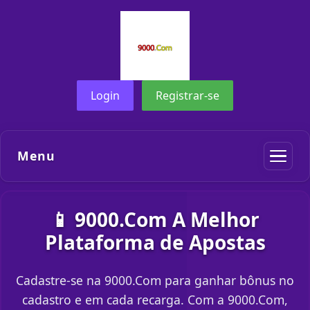
Login
Registrar-se
Menu
📱 9000.Com A Melhor
Plataforma de Apostas
Cadastre-se na 9000.Com para ganhar bônus no
cadastro e em cada recarga. Com a 9000.Com,