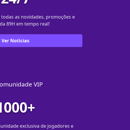
e todas as novidades, promoções e
 da 89H em tempo real!
Ver Notícias
Comunidade VIP
1000+
unidade exclusiva de jogadores e