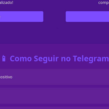
lizado!
compa
e
📱 Como Seguir no Telegram
ositivo