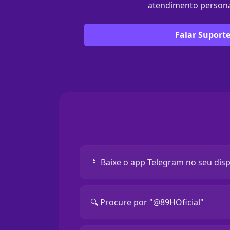
atendimento persona
Falar Suport
📱 Baixe o app Telegram no seu disp
🔍 Procure por "@89HOficial"