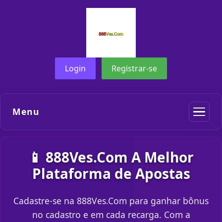
Login
Registrar-se
Menu
📱 888Ves.Com A Melhor
Plataforma de Apostas
Cadastre-se na 888Ves.Com para ganhar bônus
no cadastro e em cada recarga. Com a