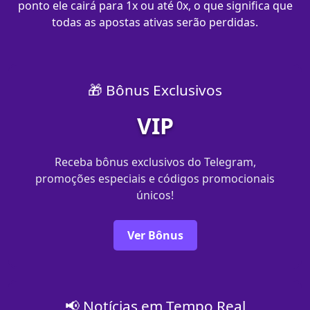
ponto ele cairá para 1x ou até 0x, o que significa que
todas as apostas ativas serão perdidas.
🎁 Bônus Exclusivos
VIP
Receba bônus exclusivos do Telegram,
promoções especiais e códigos promocionais
únicos!
Ver Bônus
📢 Notícias em Tempo Real