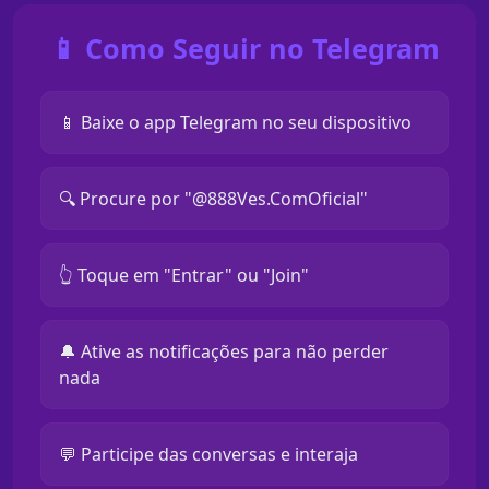
📱 Como Seguir no Telegram
📱 Baixe o app Telegram no seu dispositivo
🔍 Procure por "@888Ves.ComOficial"
👆 Toque em "Entrar" ou "Join"
🔔 Ative as notificações para não perder
nada
💬 Participe das conversas e interaja