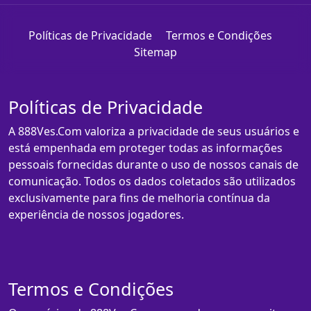
Políticas de Privacidade
Termos e Condições
Sitemap
Políticas de Privacidade
A 888Ves.Com valoriza a privacidade de seus usuários e
está empenhada em proteger todas as informações
pessoais fornecidas durante o uso de nossos canais de
comunicação. Todos os dados coletados são utilizados
exclusivamente para fins de melhoria contínua da
experiência de nossos jogadores.
Termos e Condições