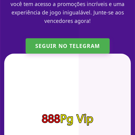
você tem acesso a promoções incríveis e uma
experiência de jogo inigualável. Junte-se aos
vencedores agora!
SEGUIR NO TELEGRAM