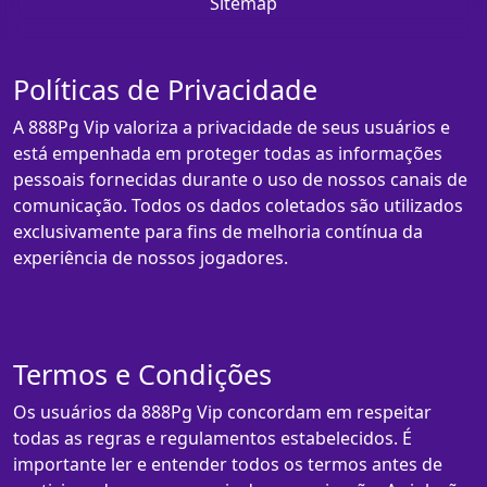
Sitemap
Políticas de Privacidade
A 888Pg Vip valoriza a privacidade de seus usuários e
está empenhada em proteger todas as informações
pessoais fornecidas durante o uso de nossos canais de
comunicação. Todos os dados coletados são utilizados
exclusivamente para fins de melhoria contínua da
experiência de nossos jogadores.
Termos e Condições
Os usuários da 888Pg Vip concordam em respeitar
todas as regras e regulamentos estabelecidos. É
importante ler e entender todos os termos antes de