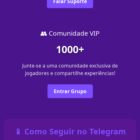
Falar Suporte
👥 Comunidade VIP
1000+
Junte-se a uma comunidade exclusiva de
jogadores e compartilhe experiências!
Entrar Grupo
📱 Como Seguir no Telegram