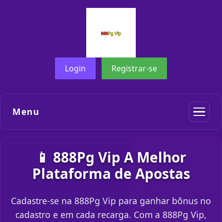
Login
Registrar-se
Menu
📱 888Pg Vip A Melhor
Plataforma de Apostas
Cadastre-se na 888Pg Vip para ganhar bônus no
cadastro e em cada recarga. Com a 888Pg Vip,