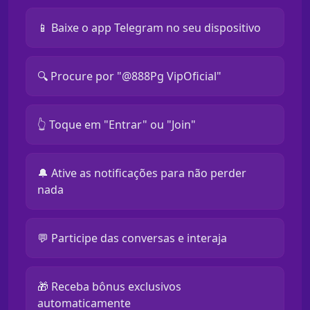
📱 Baixe o app Telegram no seu dispositivo
🔍 Procure por "@888Pg VipOficial"
👆 Toque em "Entrar" ou "Join"
🔔 Ative as notificações para não perder
nada
💬 Participe das conversas e interaja
🎁 Receba bônus exclusivos
automaticamente