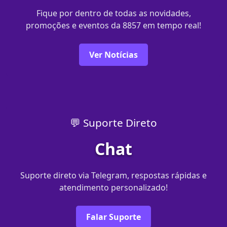
Fique por dentro de todas as novidades,
promoções e eventos da 8857 em tempo real!
Ver Notícias
💬 Suporte Direto
Chat
Suporte direto via Telegram, respostas rápidas e
atendimento personalizado!
Falar Suporte