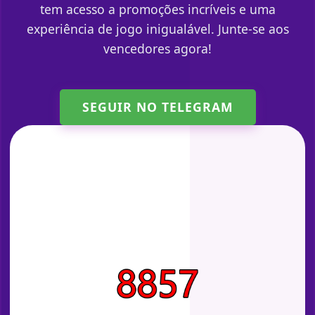
tem acesso a promoções incríveis e uma
experiência de jogo inigualável. Junte-se aos
vencedores agora!
SEGUIR NO TELEGRAM