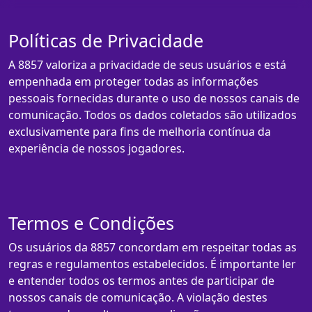
Políticas de Privacidade
A 8857 valoriza a privacidade de seus usuários e está
empenhada em proteger todas as informações
pessoais fornecidas durante o uso de nossos canais de
comunicação. Todos os dados coletados são utilizados
exclusivamente para fins de melhoria contínua da
experiência de nossos jogadores.
Termos e Condições
Os usuários da 8857 concordam em respeitar todas as
regras e regulamentos estabelecidos. É importante ler
e entender todos os termos antes de participar de
nossos canais de comunicação. A violação destes