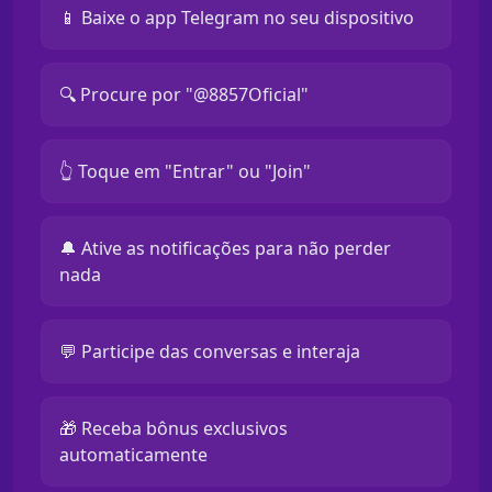
📱 Baixe o app Telegram no seu dispositivo
🔍 Procure por "@8857Oficial"
👆 Toque em "Entrar" ou "Join"
🔔 Ative as notificações para não perder
nada
💬 Participe das conversas e interaja
🎁 Receba bônus exclusivos
automaticamente