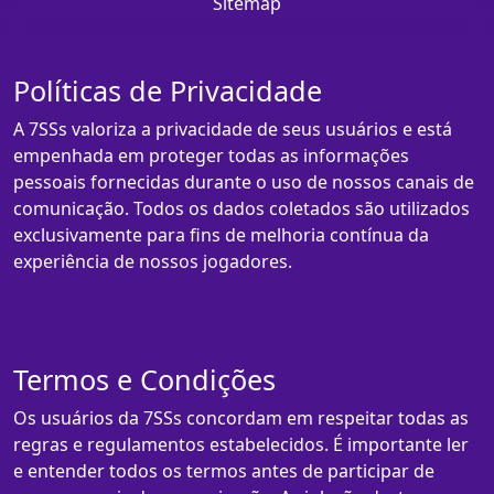
Sitemap
Políticas de Privacidade
A 7SSs valoriza a privacidade de seus usuários e está
empenhada em proteger todas as informações
pessoais fornecidas durante o uso de nossos canais de
comunicação. Todos os dados coletados são utilizados
exclusivamente para fins de melhoria contínua da
experiência de nossos jogadores.
Termos e Condições
Os usuários da 7SSs concordam em respeitar todas as
regras e regulamentos estabelecidos. É importante ler
e entender todos os termos antes de participar de