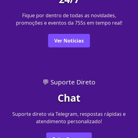
Fique por dentro de todas as novidades,
promoções e eventos da 7SSs em tempo real!
Ver Notícias
💬 Suporte Direto
Chat
Suporte direto via Telegram, respostas rápidas e
atendimento personalizado!