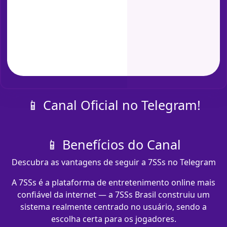
📱 Canal Oficial no Telegram!
📱 Benefícios do Canal
Descubra as vantagens de seguir a 7SSs no Telegram
A 7SSs é a plataforma de entretenimento online mais
confiável da internet — a 7SSs Brasil construiu um
sistema realmente centrado no usuário, sendo a
escolha certa para os jogadores.