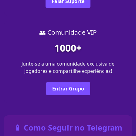
Falar Suporte
👥 Comunidade VIP
1000+
Junte-se a uma comunidade exclusiva de
jogadores e compartilhe experiências!
Entrar Grupo
📱 Como Seguir no Telegram