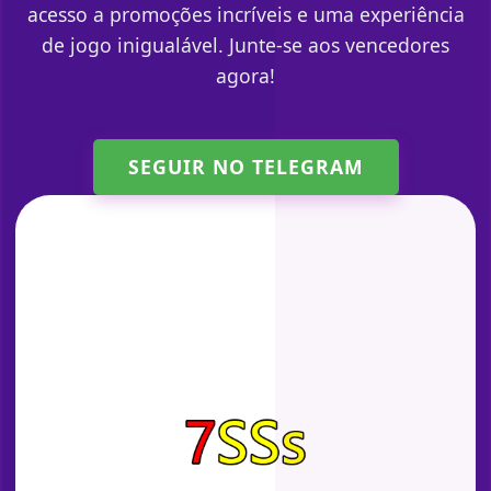
acesso a promoções incríveis e uma experiência
de jogo inigualável. Junte-se aos vencedores
agora!
SEGUIR NO TELEGRAM