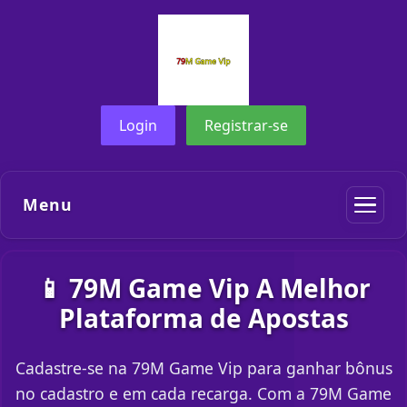
Login
Registrar-se
Menu
📱 79M Game Vip A Melhor
Plataforma de Apostas
Cadastre-se na 79M Game Vip para ganhar bônus
no cadastro e em cada recarga. Com a 79M Game