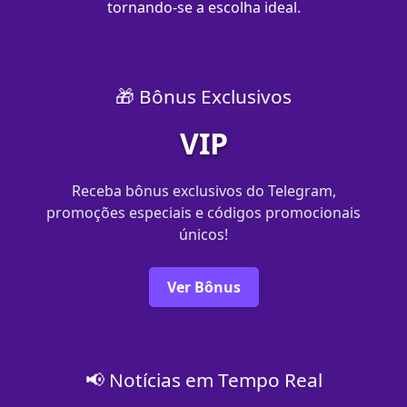
tornando-se a escolha ideal.
🎁 Bônus Exclusivos
VIP
Receba bônus exclusivos do Telegram,
promoções especiais e códigos promocionais
únicos!
Ver Bônus
📢 Notícias em Tempo Real