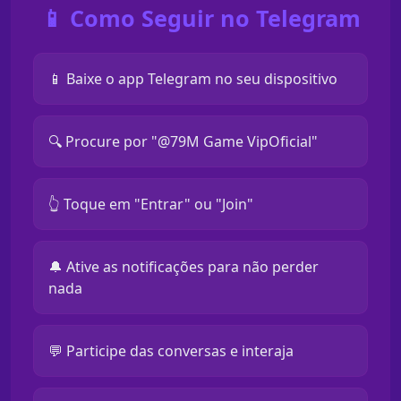
📱 Como Seguir no Telegram
📱 Baixe o app Telegram no seu dispositivo
🔍 Procure por "@79M Game VipOficial"
👆 Toque em "Entrar" ou "Join"
🔔 Ative as notificações para não perder
nada
💬 Participe das conversas e interaja