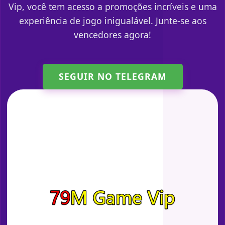
Vip, você tem acesso a promoções incríveis e uma
experiência de jogo inigualável. Junte-se aos
vencedores agora!
SEGUIR NO TELEGRAM