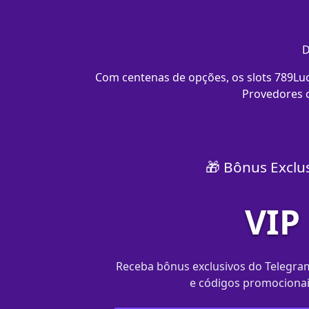
D
Com centenas de opções, os slots 789Luc
Provedores c
🎁 Bônus Exclu
VIP
Receba bônus exclusivos do Telegra
e códigos promocionai