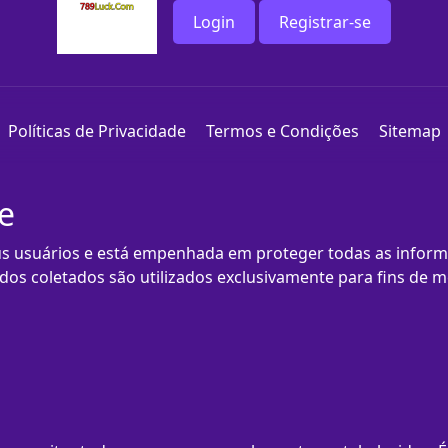
Login
Registrar-se
Políticas de Privacidade
Termos e Condições
Sitemap
de
eus usuários e está empenhada em proteger todas as inform
os coletados são utilizados exclusivamente para fins de m