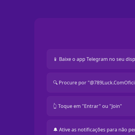
📱 Baixe o app Telegram no seu disp
🔍 Procure por "@789Luck.ComOfici
👆 Toque em "Entrar" ou "Join"
🔔 Ative as notificações para não p