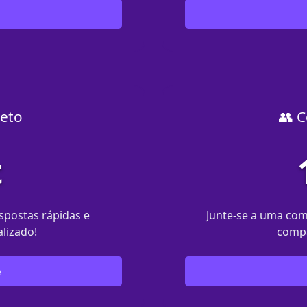
reto
👥 
t
espostas rápidas e
Junte-se a uma com
lizado!
compa
e