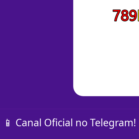
📱 Canal Oficial no Telegram!