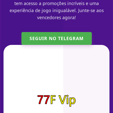
tem acesso a promoções incríveis e uma
experiência de jogo inigualável. Junte-se aos
vencedores agora!
SEGUIR NO TELEGRAM