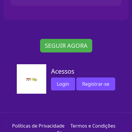
SEGUIR AGORA
Acessos
Login
Registrar-se
Políticas de Privacidade
Termos e Condições