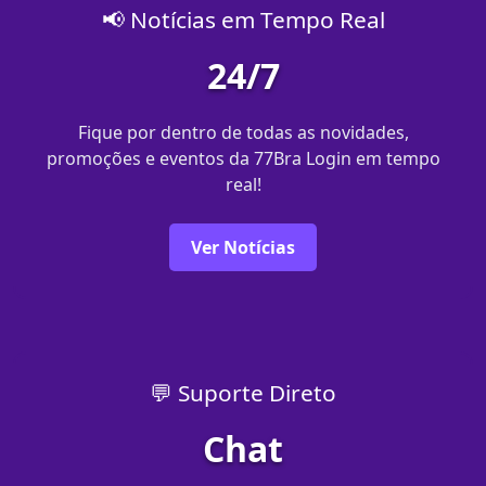
📢 Notícias em Tempo Real
24/7
Fique por dentro de todas as novidades,
promoções e eventos da 77Bra Login em tempo
real!
Ver Notícias
💬 Suporte Direto
Chat