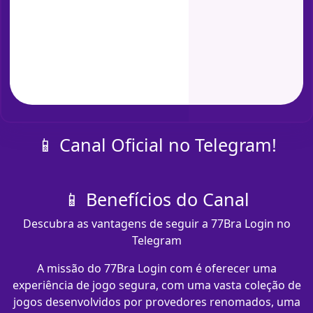
📱 Canal Oficial no Telegram!
📱 Benefícios do Canal
Descubra as vantagens de seguir a 77Bra Login no
Telegram
A missão do 77Bra Login com​ é oferecer uma
experiência de jogo segura, com uma vasta coleção de
jogos desenvolvidos por provedores renomados, uma