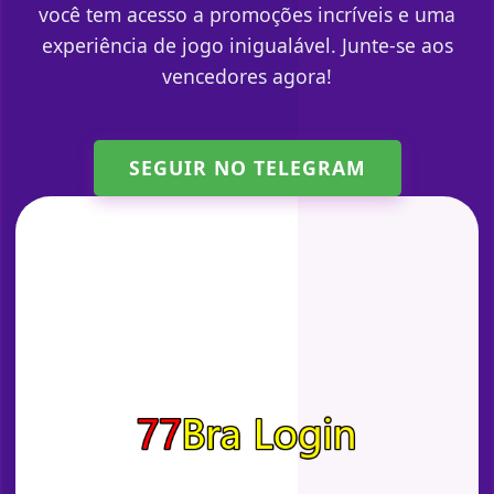
você tem acesso a promoções incríveis e uma
experiência de jogo inigualável. Junte-se aos
vencedores agora!
SEGUIR NO TELEGRAM