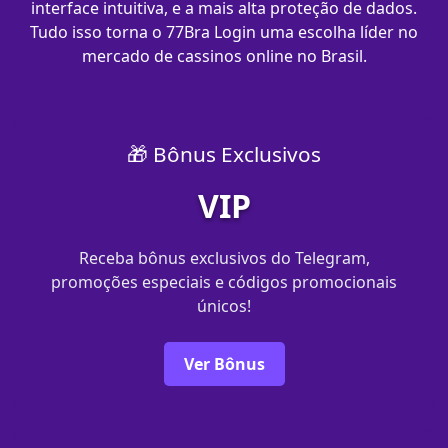
interface intuitiva, e a mais alta proteção de dados.
Tudo isso torna o 77Bra Login uma escolha líder no
mercado de cassinos online no Brasil.
🎁 Bônus Exclusivos
VIP
Receba bônus exclusivos do Telegram,
promoções especiais e códigos promocionais
únicos!
Ver Bônus