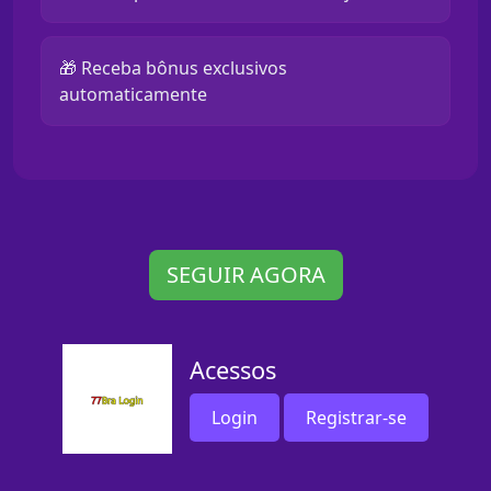
🎁 Receba bônus exclusivos
automaticamente
SEGUIR AGORA
Acessos
Login
Registrar-se