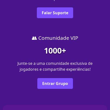
Falar Suporte
👥 Comunidade VIP
1000+
Junte-se a uma comunidade exclusiva de
jogadores e compartilhe experiências!
Entrar Grupo