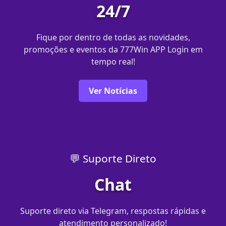
24/7
Fique por dentro de todas as novidades,
promoções e eventos da 777Win APP Login em
tempo real!
Ver Notícias
💬 Suporte Direto
Chat
Suporte direto via Telegram, respostas rápidas e
atendimento personalizado!