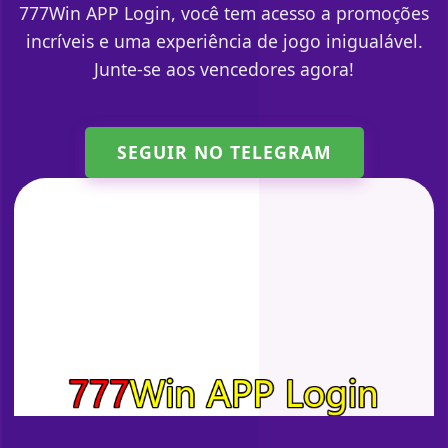
777Win APP Login, você tem acesso a promoções
incríveis e uma experiência de jogo inigualável.
Junte-se aos vencedores agora!
SEGUIR NO TELEGRAM