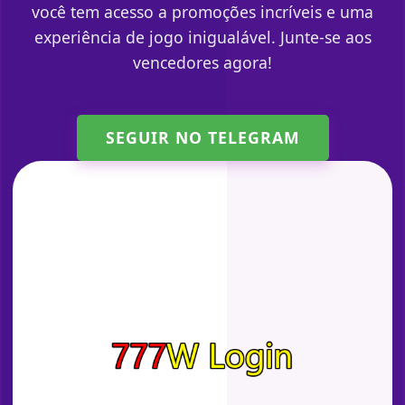
você tem acesso a promoções incríveis e uma
experiência de jogo inigualável. Junte-se aos
vencedores agora!
SEGUIR NO TELEGRAM