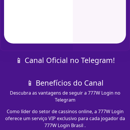
📱 Canal Oficial no Telegram!
📱 Benefícios do Canal
Descubra as vantagens de seguir a 777W Login no
Telegram
Como líder do setor de cassinos online, a 777W Login
oferece um serviço VIP exclusivo para cada jogador da
777W Login Brasil .