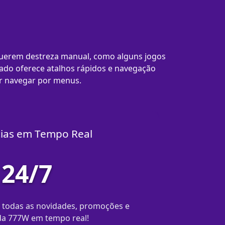
equerem destreza manual, como alguns jogos
lado oferece atalhos rápidos e navegação
ar navegar por menus.
cias em Tempo Real
24/7
e todas as novidades, promoções e
da 777W em tempo real!