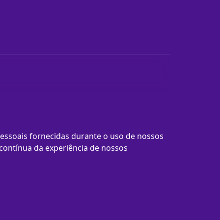
essoais fornecidas durante o uso de nossos
 contínua da experiência de nossos