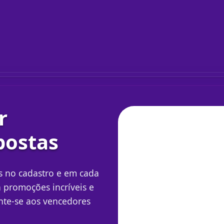
r
postas
 no cadastro e em cada
 promoções incríveis e
unte-se aos vencedores