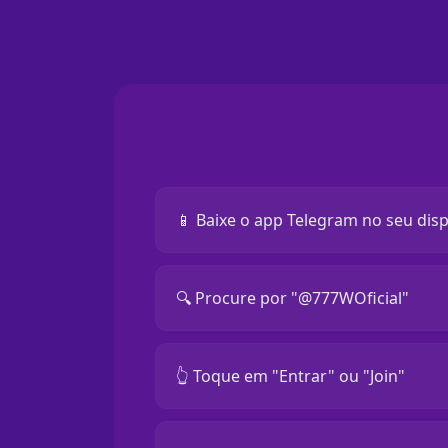
📱 Baixe o app Telegram no seu disp
🔍 Procure por "@777WOficial"
👆 Toque em "Entrar" ou "Join"