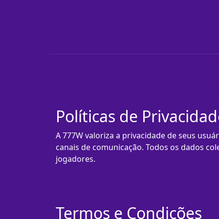
Políticas de Privacida
A 777W valoriza a privacidade de seus usu
canais de comunicação. Todos os dados cole
jogadores.
Termos e Condições