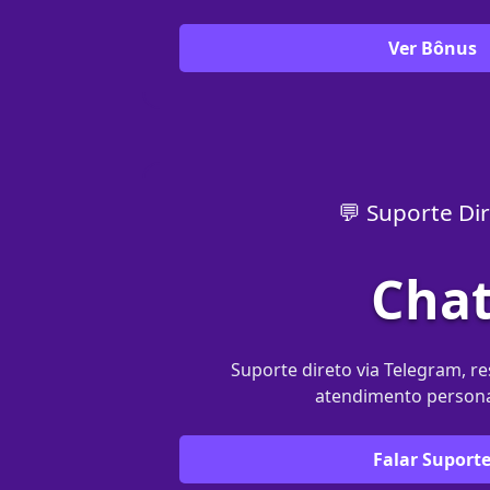
Ver Bônus
💬 Suporte Di
Cha
Suporte direto via Telegram, r
atendimento persona
Falar Suport