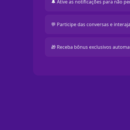
🔔 Ative as notificações para não p
💬 Participe das conversas e interaj
🎁 Receba bônus exclusivos autom