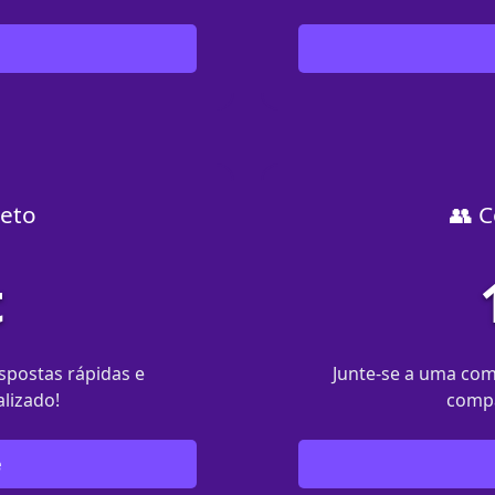
reto
👥 
t
espostas rápidas e
Junte-se a uma com
lizado!
compa
e