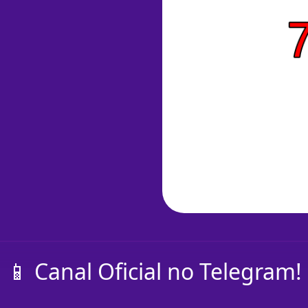
📱 Canal Oficial no Telegram!