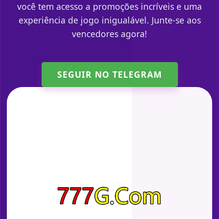
você tem acesso a promoções incríveis e uma
experiência de jogo inigualável. Junte-se aos
vencedores agora!
SEGUIR NO TELEGRAM