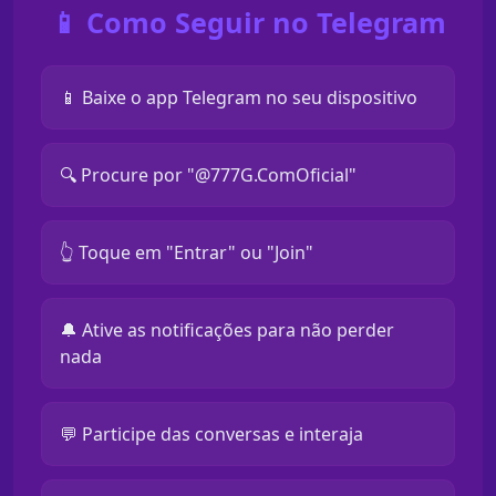
📱 Como Seguir no Telegram
📱 Baixe o app Telegram no seu dispositivo
🔍 Procure por "@777G.ComOficial"
👆 Toque em "Entrar" ou "Join"
🔔 Ative as notificações para não perder
nada
💬 Participe das conversas e interaja