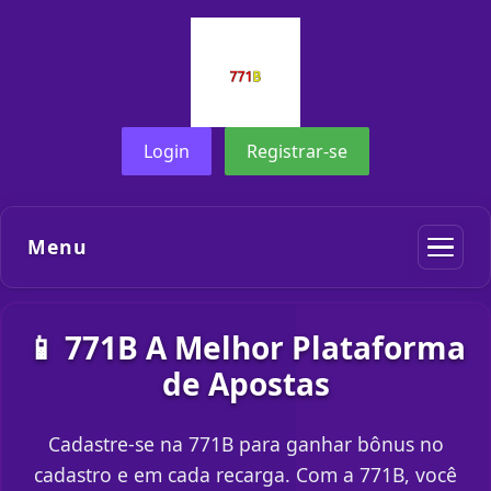
Login
Registrar-se
Menu
📱 771B A Melhor Plataforma
de Apostas
Cadastre-se na 771B para ganhar bônus no
cadastro e em cada recarga. Com a 771B, você