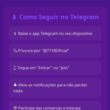
📱 Como Seguir no Telegram
📱 Baixe o app Telegram no seu dispositivo
🔍 Procure por "@771BOficial"
👆 Toque em "Entrar" ou "Join"
🔔 Ative as notificações para não perder
nada
💬 Participe das conversas e interaja