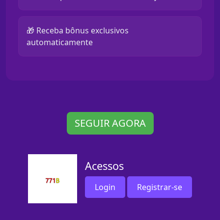
🎁 Receba bônus exclusivos
automaticamente
SEGUIR AGORA
Acessos
Login
Registrar-se