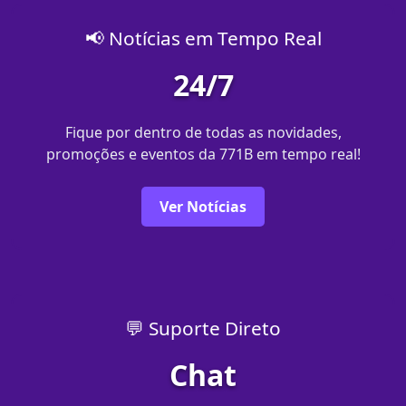
📢 Notícias em Tempo Real
24/7
Fique por dentro de todas as novidades,
promoções e eventos da 771B em tempo real!
Ver Notícias
💬 Suporte Direto
Chat