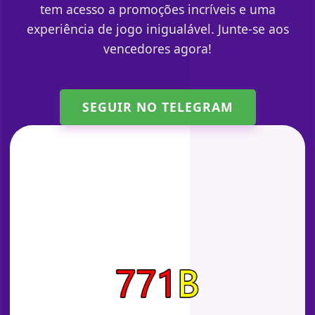
tem acesso a promoções incríveis e uma
experiência de jogo inigualável. Junte-se aos
vencedores agora!
SEGUIR NO TELEGRAM