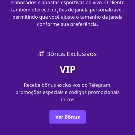
elaborados e apostas esportivas ao vivo. O cliente
também oferece opções de janela personalizável,
permitindo que você ajuste o tamanho da janela
conforme sua preferência.
🎁 Bônus Exclusivos
VIP
Receba bônus exclusivos do Telegram,
promoções especiais e códigos promocionais
únicos!
Ver Bônus