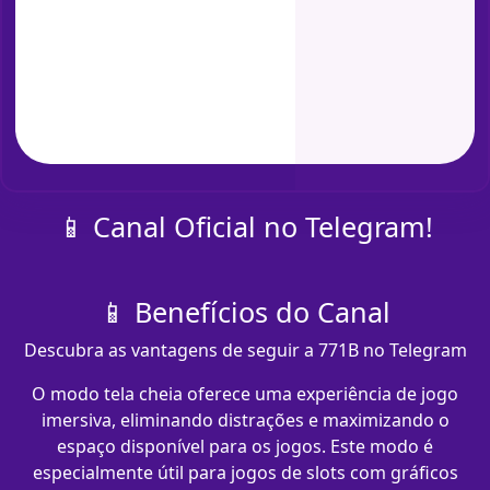
📱 Canal Oficial no Telegram!
📱 Benefícios do Canal
Descubra as vantagens de seguir a 771B no Telegram
O modo tela cheia oferece uma experiência de jogo
imersiva, eliminando distrações e maximizando o
espaço disponível para os jogos. Este modo é
especialmente útil para jogos de slots com gráficos