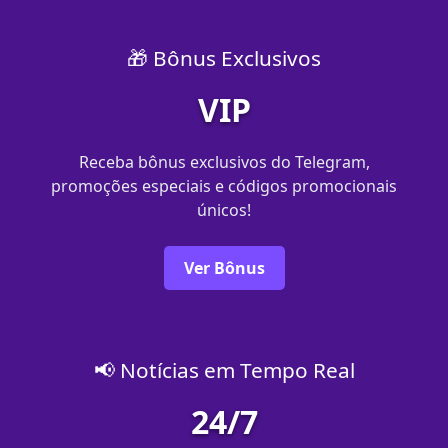
🎁 Bônus Exclusivos
VIP
Receba bônus exclusivos do Telegram,
promoções especiais e códigos promocionais
únicos!
Ver Bônus
📢 Notícias em Tempo Real
24/7