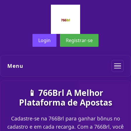
Login
Registrar-se
Menu
📱 766Brl A Melhor
Plataforma de Apostas
Cadastre-se na 766Brl para ganhar bônus no
cadastro e em cada recarga. Com a 766Brl, você