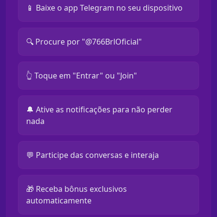
📱 Baixe o app Telegram no seu dispositivo
🔍 Procure por "@766BrlOficial"
👆 Toque em "Entrar" ou "Join"
🔔 Ative as notificações para não perder
nada
💬 Participe das conversas e interaja
🎁 Receba bônus exclusivos
automaticamente