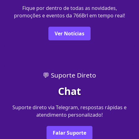
Fique por dentro de todas as novidades,
promoções e eventos da 766Brl em tempo real!
Ver Notícias
💬 Suporte Direto
Chat
Suporte direto via Telegram, respostas rápidas e
atendimento personalizado!
Falar Suporte