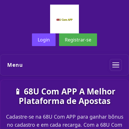
Login
Registrar-se
Menu
📱 68U Com APP A Melhor
Plataforma de Apostas
Cadastre-se na 68U Com APP para ganhar bônus
no cadastro e em cada recarga. Com a 68U Com