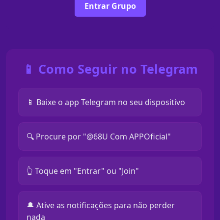
Entrar Grupo
📱 Como Seguir no Telegram
📱 Baixe o app Telegram no seu dispositivo
🔍 Procure por "@68U Com APPOficial"
👆 Toque em "Entrar" ou "Join"
🔔 Ative as notificações para não perder
nada