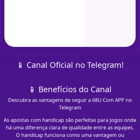
📱 Canal Oficial no Telegram!
📱 Benefícios do Canal
Descubra as vantagens de seguir a 68U Com APP no
Telegram
As apostas com handicap são perfeitas para jogos onde
há uma diferença clara de qualidade entre as equipes.
O handicap funciona como uma vantagem ou