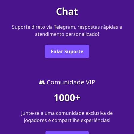
Chat
Suporte direto via Telegram, respostas rápidas e
atendimento personalizado!
Falar Suporte
👥 Comunidade VIP
1000+
Junte-se a uma comunidade exclusiva de
jogadores e compartilhe experiências!