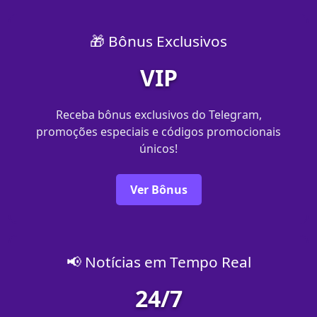
🎁 Bônus Exclusivos
VIP
Receba bônus exclusivos do Telegram,
promoções especiais e códigos promocionais
únicos!
Ver Bônus
📢 Notícias em Tempo Real
24/7