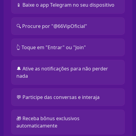
📱 Baixe o app Telegram no seu dispositivo
🔍 Procure por "@66VipOficial"
👆 Toque em "Entrar" ou "Join"
🔔 Ative as notificações para não perder
nada
💬 Participe das conversas e interaja
🎁 Receba bônus exclusivos
automaticamente