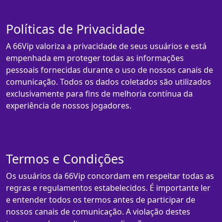
Políticas de Privacidade
A 66Vip valoriza a privacidade de seus usuários e está
empenhada em proteger todas as informações
pessoais fornecidas durante o uso de nossos canais de
comunicação. Todos os dados coletados são utilizados
exclusivamente para fins de melhoria contínua da
experiência de nossos jogadores.
Termos e Condições
Os usuários da 66Vip concordam em respeitar todas as
regras e regulamentos estabelecidos. É importante ler
e entender todos os termos antes de participar de
nossos canais de comunicação. A violação destes