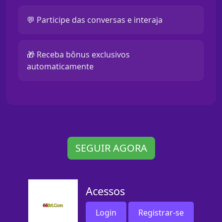
💬 Participe das conversas e interaja
🎁 Receba bônus exclusivos
automaticamente
SEGUIR AGORA
Acessos
Login
Registrar-se