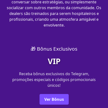
conversar sobre estratégias, ou simplesmente
socializar com outros membros da comunidade. Os
dealers são treinados para serem hospitaleiros e
profissionais, criando uma atmosfera amigável e
envolvente.
🎁 Bônus Exclusivos
VIP
Receba bônus exclusivos do Telegram,
promoções especiais e códigos promocionais
únicos!
Ver Bônus