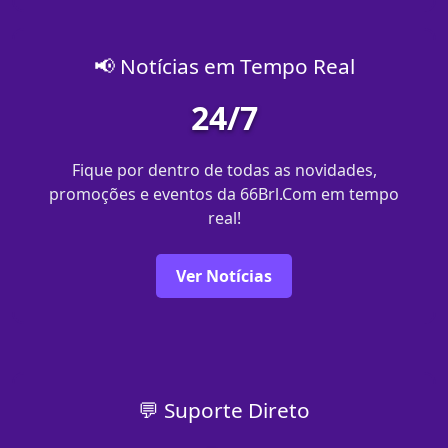
📢 Notícias em Tempo Real
24/7
Fique por dentro de todas as novidades,
promoções e eventos da 66Brl.Com em tempo
real!
Ver Notícias
💬 Suporte Direto