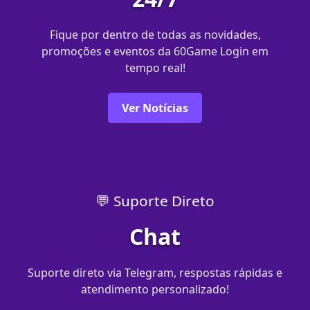
Fique por dentro de todas as novidades,
promoções e eventos da 60Game Login em
tempo real!
Ver Notícias
💬 Suporte Direto
Chat
Suporte direto via Telegram, respostas rápidas e
atendimento personalizado!