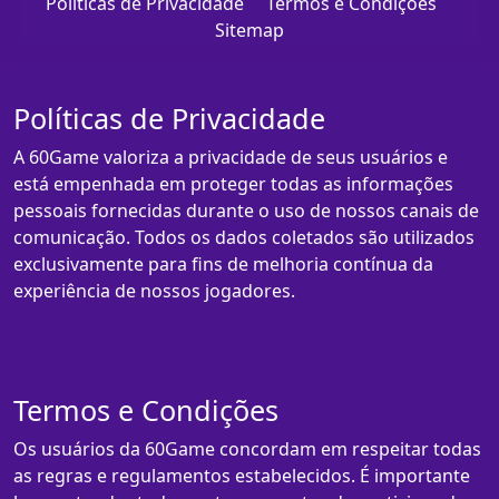
Políticas de Privacidade
Termos e Condições
Sitemap
Políticas de Privacidade
A 60Game valoriza a privacidade de seus usuários e
está empenhada em proteger todas as informações
pessoais fornecidas durante o uso de nossos canais de
comunicação. Todos os dados coletados são utilizados
exclusivamente para fins de melhoria contínua da
experiência de nossos jogadores.
Termos e Condições
Os usuários da 60Game concordam em respeitar todas
as regras e regulamentos estabelecidos. É importante