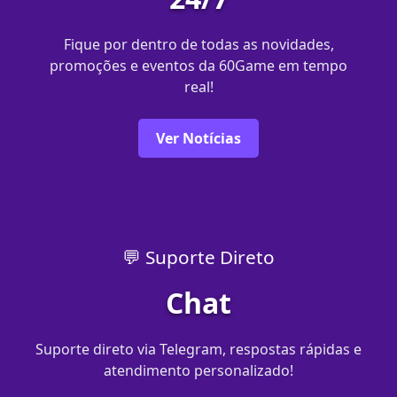
Fique por dentro de todas as novidades,
promoções e eventos da 60Game em tempo
real!
Ver Notícias
💬 Suporte Direto
Chat
Suporte direto via Telegram, respostas rápidas e
atendimento personalizado!