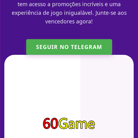
tem acesso a promoções incríveis e uma
experiência de jogo inigualável. Junte-se aos
vencedores agora!
SEGUIR NO TELEGRAM