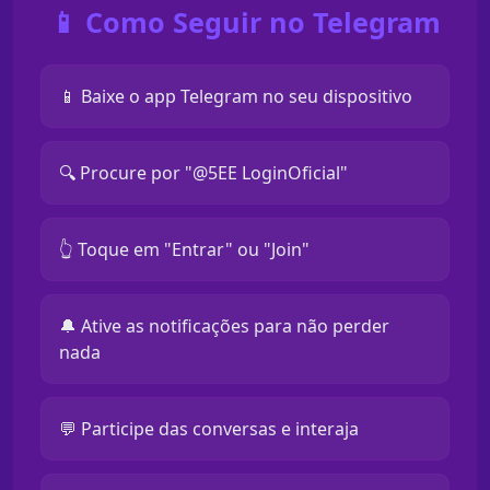
📱 Como Seguir no Telegram
📱 Baixe o app Telegram no seu dispositivo
🔍 Procure por "@5EE LoginOficial"
👆 Toque em "Entrar" ou "Join"
🔔 Ative as notificações para não perder
nada
💬 Participe das conversas e interaja