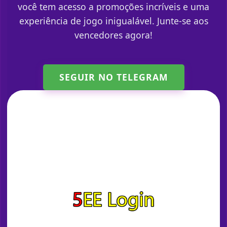
você tem acesso a promoções incríveis e uma
experiência de jogo inigualável. Junte-se aos
vencedores agora!
SEGUIR NO TELEGRAM