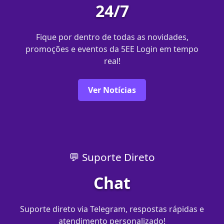
24/7
Fique por dentro de todas as novidades,
promoções e eventos da 5EE Login em tempo
real!
Ver Notícias
💬 Suporte Direto
Chat
Suporte direto via Telegram, respostas rápidas e
atendimento personalizado!