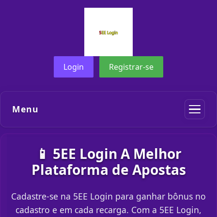
Login
Registrar-se
Menu
📱 5EE Login A Melhor
Plataforma de Apostas
Cadastre-se na 5EE Login para ganhar bônus no
cadastro e em cada recarga. Com a 5EE Login,