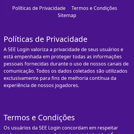
Políticas de Privacidade
Termos e Condições
Sitemap
Políticas de Privacidade
A 5EE Login valoriza a privacidade de seus usuários e
está empenhada em proteger todas as informações
pessoais fornecidas durante o uso de nossos canais de
comunicação. Todos os dados coletados são utilizados
exclusivamente para fins de melhoria contínua da
experiência de nossos jogadores.
Termos e Condições
Os usuários da 5EE Login concordam em respeitar