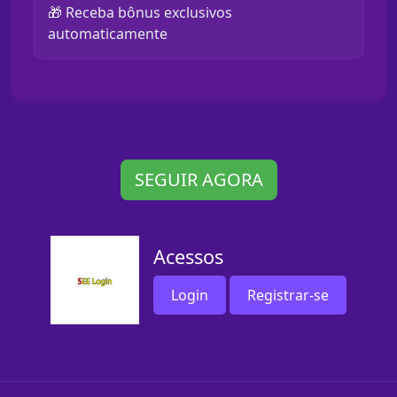
🎁 Receba bônus exclusivos
automaticamente
SEGUIR AGORA
Acessos
Login
Registrar-se