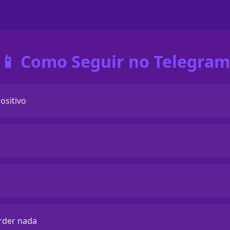
📱 Como Seguir no Telegram
ositivo
erder nada