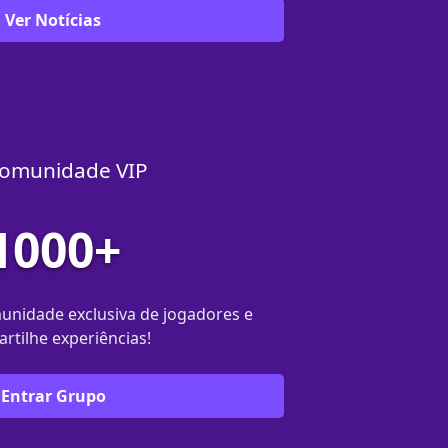
Ver Notícias
Comunidade VIP
1000+
unidade exclusiva de jogadores e
rtilhe experiências!
Entrar Grupo