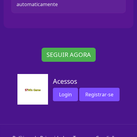
automaticamente
SEGUIR AGORA
Acessos
Login
Registrar-se