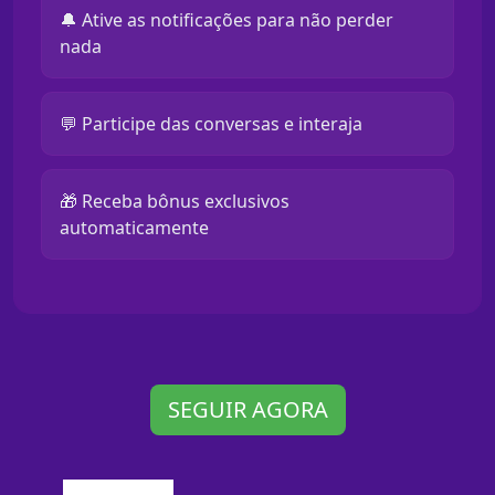
🔔 Ative as notificações para não perder
nada
💬 Participe das conversas e interaja
🎁 Receba bônus exclusivos
automaticamente
SEGUIR AGORA