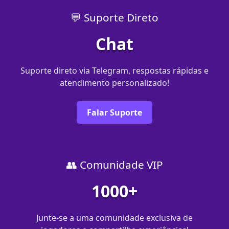
💬 Suporte Direto
Chat
Suporte direto via Telegram, respostas rápidas e
atendimento personalizado!
Falar Suporte
👥 Comunidade VIP
1000+
Junte-se a uma comunidade exclusiva de