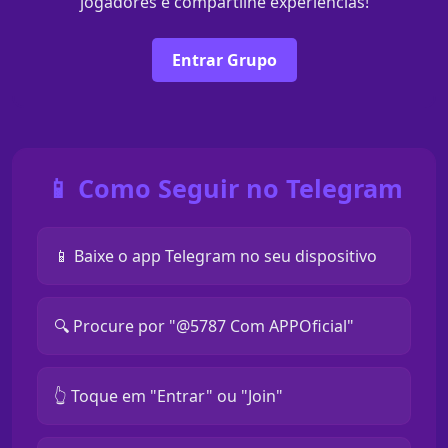
jogadores e compartilhe experiências!
Entrar Grupo
📱 Como Seguir no Telegram
📱 Baixe o app Telegram no seu dispositivo
🔍 Procure por "@5787 Com APPOficial"
👆 Toque em "Entrar" ou "Join"