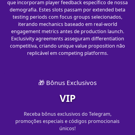
que incorporam player feedback específico de nossa
demografia. Estes slots passam por extended beta
testing periods com focus groups selecionados,
iterando mechanics baseado em real-world
engagement metrics antes de production launch.
Exclusivity agreements asseguram differentiation
competitiva, criando unique value proposition não
replicável em competing platforms.
🎁 Bônus Exclusivos
VIP
Receba bônus exclusivos do Telegram,
promoções especiais e códigos promocionais
únicos!