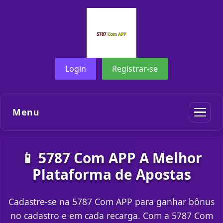
Login
Registrar-se
Menu
📱 5787 Com APP A Melhor
Plataforma de Apostas
Cadastre-se na 5787 Com APP para ganhar bônus
no cadastro e em cada recarga. Com a 5787 Com