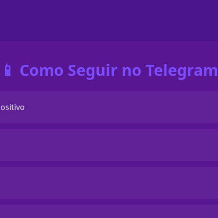
📱 Como Seguir no Telegram
ositivo