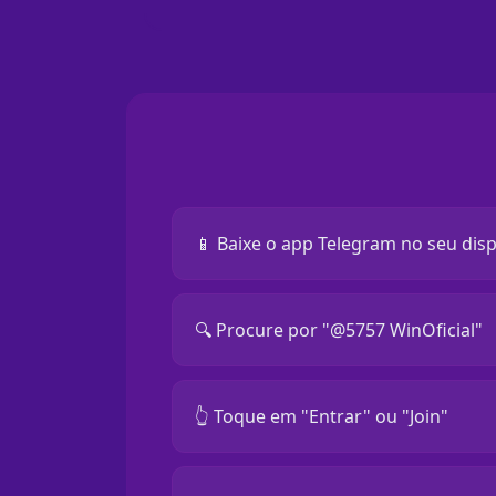
📱 Baixe o app Telegram no seu disp
🔍 Procure por "@5757 WinOficial"
👆 Toque em "Entrar" ou "Join"