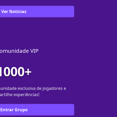
Ver Notícias
Comunidade VIP
1000+
unidade exclusiva de jogadores e
rtilhe experiências!
Entrar Grupo