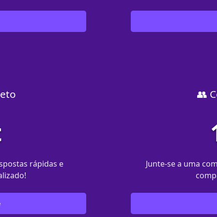
reto
👥 
t
espostas rápidas e
Junte-se a uma com
lizado!
compa
e