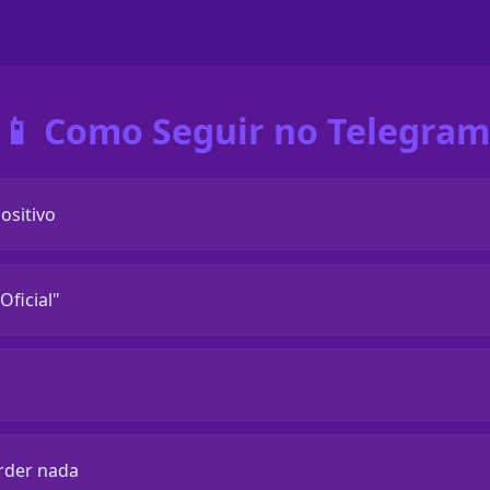
📱 Como Seguir no Telegram
ositivo
ficial"
erder nada