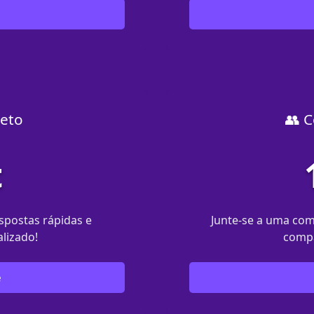
reto
👥 
t
espostas rápidas e
Junte-se a uma com
lizado!
compa
e