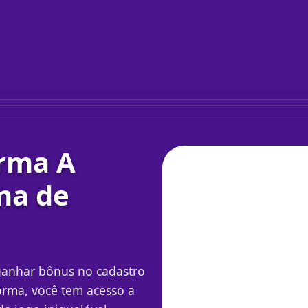
orma A
ma de
ganhar bônus no cadastro
orma, você tem acesso a