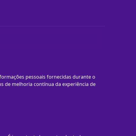
nformações pessoais fornecidas durante o
ns de melhoria contínua da experiência de