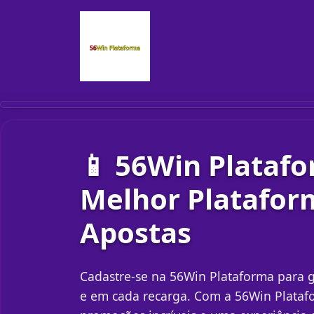
📱 56Win Plataf
Melhor Platafor
Apostas
Cadastre-se na 56Win Plataforma para 
e em cada recarga. Com a 56Win Plataf