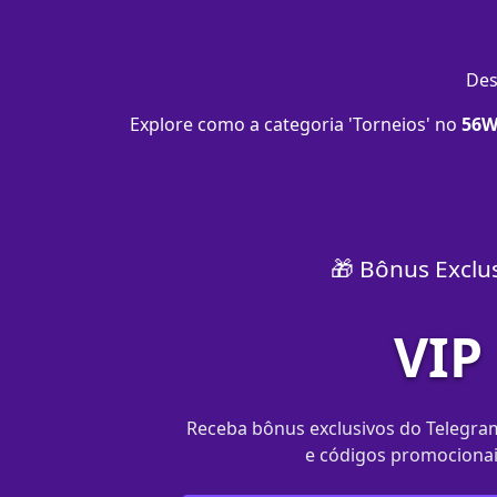
Des
Explore como a categoria 'Torneios' no
56W
🎁 Bônus Exclu
VIP
Receba bônus exclusivos do Telegra
e códigos promocionai