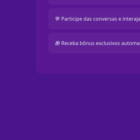
💬 Participe das conversas e interaj
🎁 Receba bônus exclusivos autom