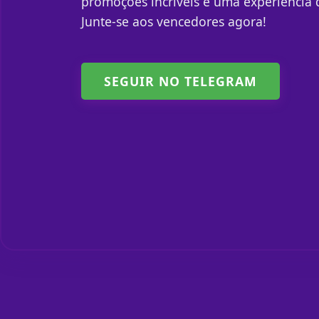
promoções incríveis e uma experiência d
Junte-se aos vencedores agora!
SEGUIR NO TELEGRAM