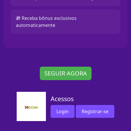
🎁 Receba bônus exclusivos
automaticamente
SEGUIR AGORA
Acessos
Login
Registrar-se