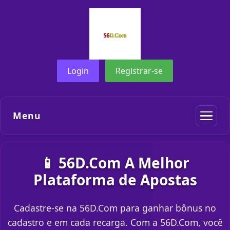
Login
Registrar-se
Menu
📱 56D.Com A Melhor
Plataforma de Apostas
Cadastre-se na 56D.Com para ganhar bônus no
cadastro e em cada recarga. Com a 56D.Com, você