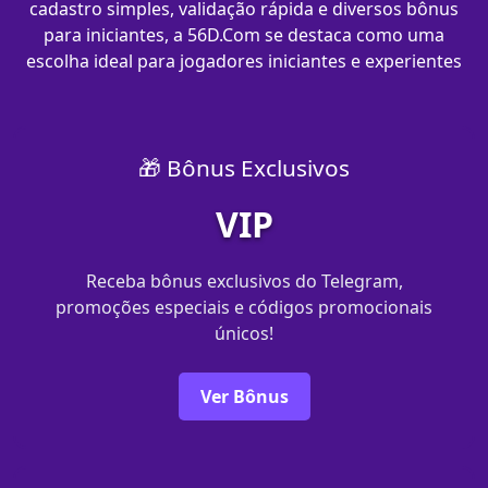
cadastro simples, validação rápida e diversos bônus
para iniciantes, a 56D.Com se destaca como uma
escolha ideal para jogadores iniciantes e experientes
🎁 Bônus Exclusivos
VIP
Receba bônus exclusivos do Telegram,
promoções especiais e códigos promocionais
únicos!
Ver Bônus