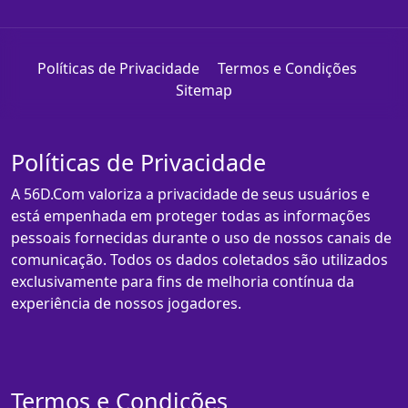
Políticas de Privacidade
Termos e Condições
Sitemap
Políticas de Privacidade
A 56D.Com valoriza a privacidade de seus usuários e
está empenhada em proteger todas as informações
pessoais fornecidas durante o uso de nossos canais de
comunicação. Todos os dados coletados são utilizados
exclusivamente para fins de melhoria contínua da
experiência de nossos jogadores.
Termos e Condições