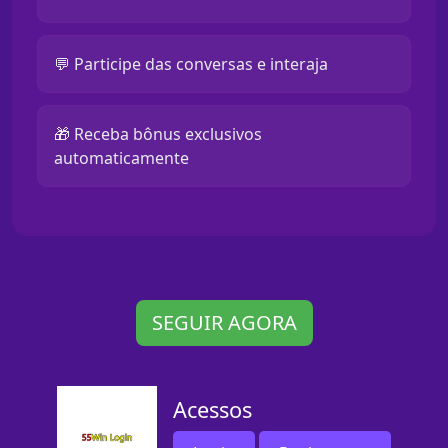
💬 Participe das conversas e interaja
🎁 Receba bônus exclusivos
automaticamente
SEGUIR AGORA
Acessos