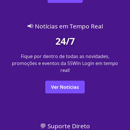
📢 Notícias em Tempo Real
24/7
Fique por dentro de todas as novidades,
promoções e eventos da 55Win Login em tempo
real!
Ver Notícias
💬 Suporte Direto