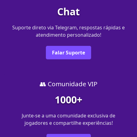
Chat
Suporte direto via Telegram, respostas rápidas e
atendimento personalizado!
Falar Suporte
👥 Comunidade VIP
1000+
Junte-se a uma comunidade exclusiva de
jogadores e compartilhe experiências!