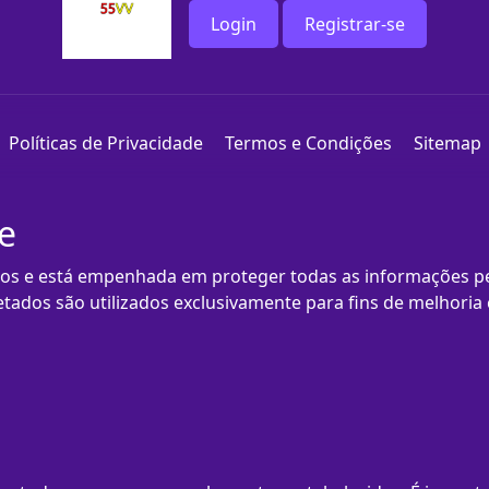
Login
Registrar-se
Políticas de Privacidade
Termos e Condições
Sitemap
de
rios e está empenhada em proteger todas as informações p
tados são utilizados exclusivamente para fins de melhoria