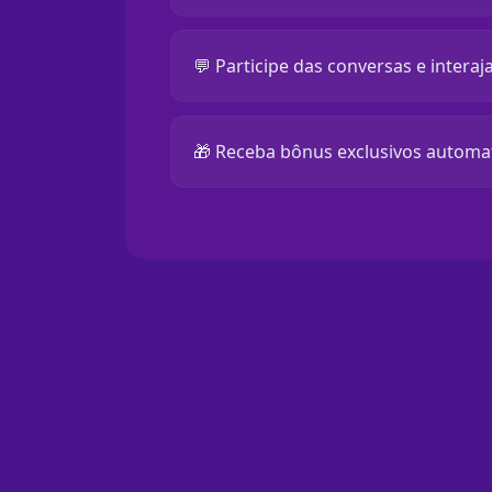
💬 Participe das conversas e interaj
🎁 Receba bônus exclusivos autom