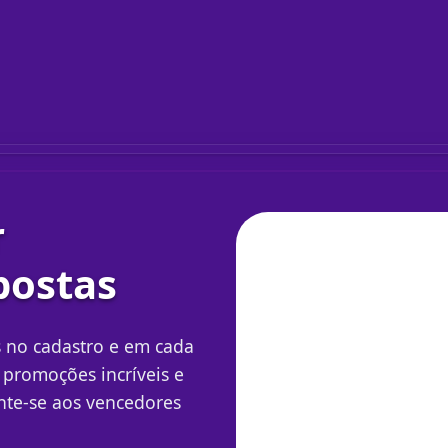
r
postas
 no cadastro e em cada
 promoções incríveis e
unte-se aos vencedores