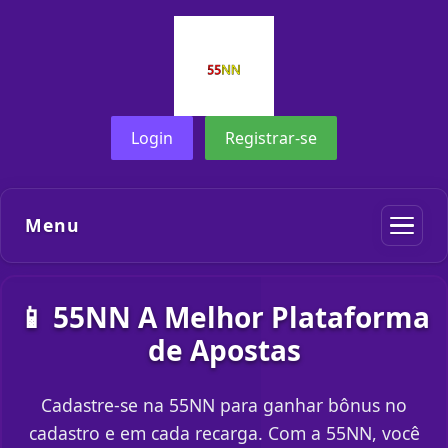
Login
Registrar-se
Menu
📱 55NN A Melhor Plataforma
de Apostas
Cadastre-se na 55NN para ganhar bônus no
cadastro e em cada recarga. Com a 55NN, você