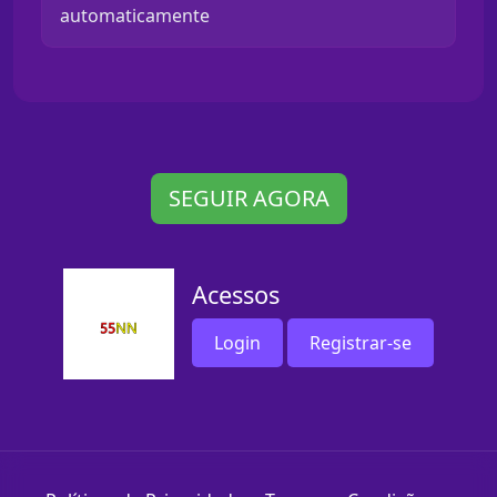
automaticamente
SEGUIR AGORA
Acessos
Login
Registrar-se