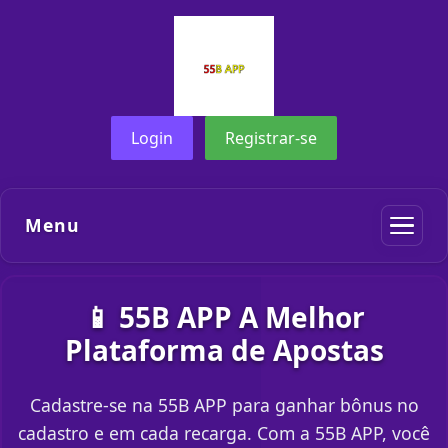
Login
Registrar-se
Menu
📱 55B APP A Melhor
Plataforma de Apostas
Cadastre-se na 55B APP para ganhar bônus no
cadastro e em cada recarga. Com a 55B APP, você