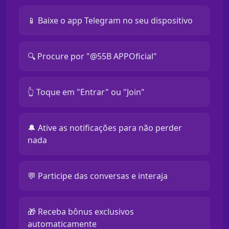
📱 Baixe o app Telegram no seu dispositivo
🔍 Procure por "@55B APPOficial"
👆 Toque em "Entrar" ou "Join"
🔔 Ative as notificações para não perder
nada
💬 Participe das conversas e interaja
🎁 Receba bônus exclusivos
automaticamente