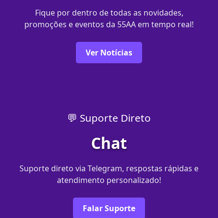
Fique por dentro de todas as novidades,
promoções e eventos da 55AA em tempo real!
Ver Notícias
💬 Suporte Direto
Chat
Suporte direto via Telegram, respostas rápidas e
atendimento personalizado!
Falar Suporte