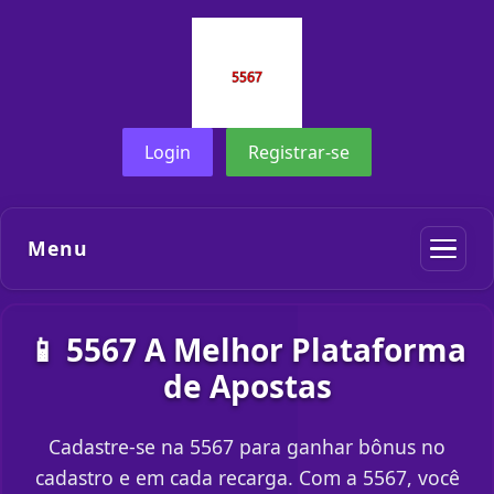
Login
Registrar-se
Menu
📱 5567 A Melhor Plataforma
de Apostas
Cadastre-se na 5567 para ganhar bônus no
cadastro e em cada recarga. Com a 5567, você