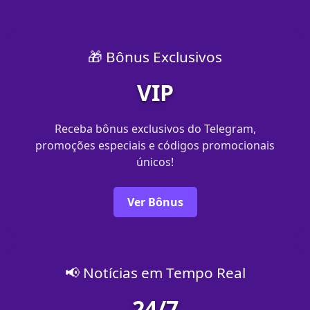
🎁 Bônus Exclusivos
VIP
Receba bônus exclusivos do Telegram,
promoções especiais e códigos promocionais
únicos!
Ver Bônus
📢 Notícias em Tempo Real
24/7