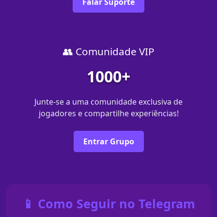
Falar Suporte
👥 Comunidade VIP
1000+
Junte-se a uma comunidade exclusiva de
jogadores e compartilhe experiências!
Entrar Grupo
📱 Como Seguir no Telegram