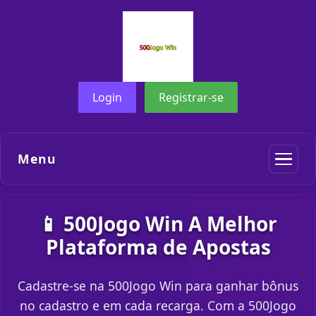
Login
Registrar-se
Menu
📱 500Jogo Win A Melhor
Plataforma de Apostas
Cadastre-se na 500Jogo Win para ganhar bônus
no cadastro e em cada recarga. Com a 500Jogo