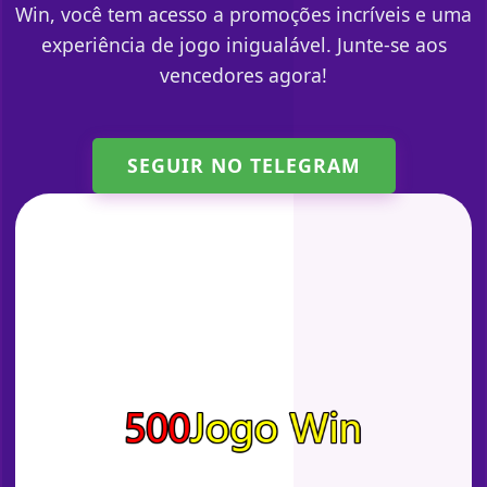
Win, você tem acesso a promoções incríveis e uma
experiência de jogo inigualável. Junte-se aos
vencedores agora!
SEGUIR NO TELEGRAM