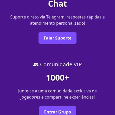
Chat
Suporte direto via Telegram, respostas rápidas e
atendimento personalizado!
Falar Suporte
👥 Comunidade VIP
1000+
Junte-se a uma comunidade exclusiva de
jogadores e compartilhe experiências!
Entrar Grupo