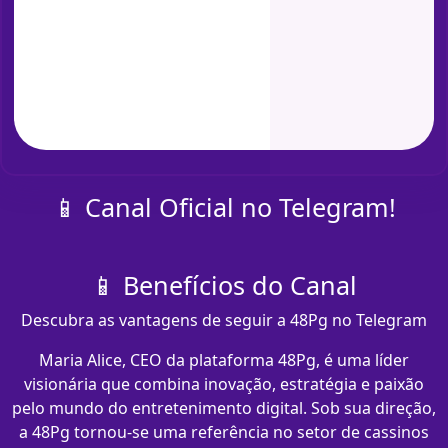
📱 Canal Oficial no Telegram!
📱 Benefícios do Canal
Descubra as vantagens de seguir a 48Pg no Telegram
Maria Alice, CEO da plataforma 48Pg, é uma líder
visionária que combina inovação, estratégia e paixão
pelo mundo do entretenimento digital. Sob sua direção,
a 48Pg tornou-se uma referência no setor de cassinos