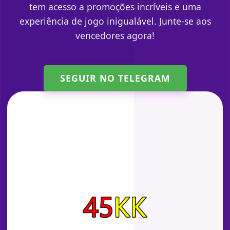
tem acesso a promoções incríveis e uma
experiência de jogo inigualável. Junte-se aos
vencedores agora!
SEGUIR NO TELEGRAM