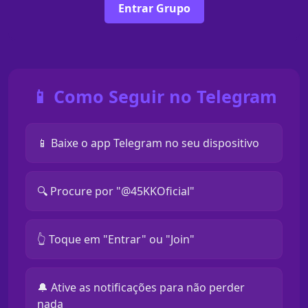
Entrar Grupo
📱 Como Seguir no Telegram
📱 Baixe o app Telegram no seu dispositivo
🔍 Procure por "@45KKOficial"
👆 Toque em "Entrar" ou "Join"
🔔 Ative as notificações para não perder
nada