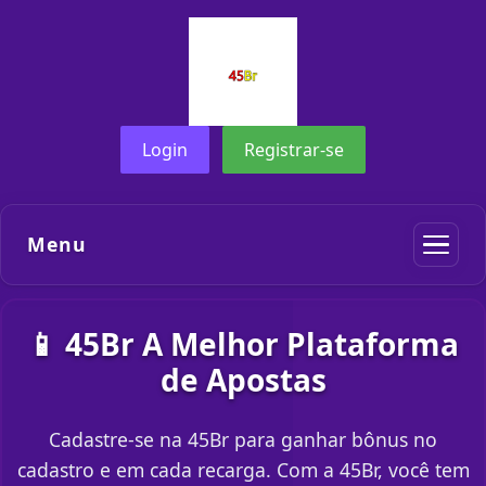
Login
Registrar-se
Menu
📱 45Br A Melhor Plataforma
de Apostas
Cadastre-se na 45Br para ganhar bônus no
cadastro e em cada recarga. Com a 45Br, você tem