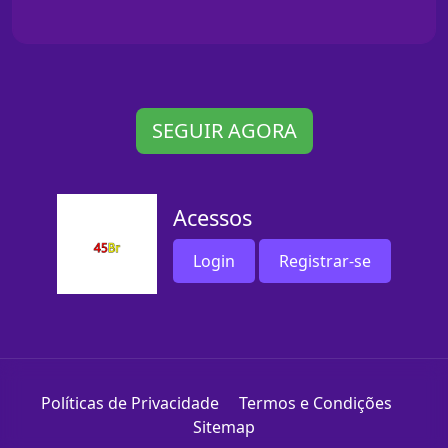
SEGUIR AGORA
Acessos
Login
Registrar-se
Políticas de Privacidade
Termos e Condições
Sitemap