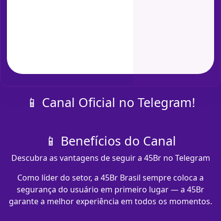
📱 Canal Oficial no Telegram!
📱 Benefícios do Canal
Descubra as vantagens de seguir a 45Br no Telegram
Como líder do setor, a 45Br Brasil sempre coloca a
segurança do usuário em primeiro lugar — a 45Br
garante a melhor experiência em todos os momentos.