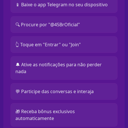
📱 Baixe o app Telegram no seu dispositivo
🔍 Procure por "@45BrOficial"
👆 Toque em "Entrar" ou "Join"
🔔 Ative as notificações para não perder
nada
💬 Participe das conversas e interaja
🎁 Receba bônus exclusivos
automaticamente