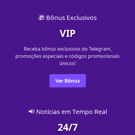
🎁 Bônus Exclusivos
VIP
Receba bônus exclusivos do Telegram,
promoções especiais e códigos promocionais
únicos!
Ver Bônus
📢 Notícias em Tempo Real
24/7