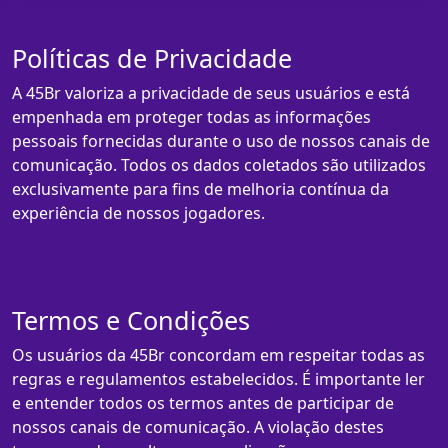
Políticas de Privacidade
A 45Br valoriza a privacidade de seus usuários e está
empenhada em proteger todas as informações
pessoais fornecidas durante o uso de nossos canais de
comunicação. Todos os dados coletados são utilizados
exclusivamente para fins de melhoria contínua da
experiência de nossos jogadores.
Termos e Condições
Os usuários da 45Br concordam em respeitar todas as
regras e regulamentos estabelecidos. É importante ler
e entender todos os termos antes de participar de
nossos canais de comunicação. A violação destes