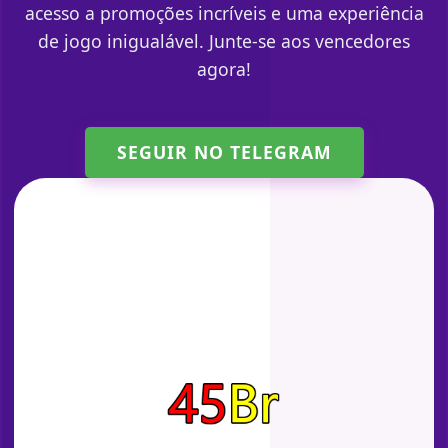
acesso a promoções incríveis e uma experiência
de jogo inigualável. Junte-se aos vencedores
agora!
SEGUIR NO TELEGRAM