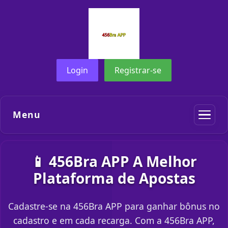
Login
Registrar-se
Menu
📱 456Bra APP A Melhor
Plataforma de Apostas
Cadastre-se na 456Bra APP para ganhar bônus no
cadastro e em cada recarga. Com a 456Bra APP,