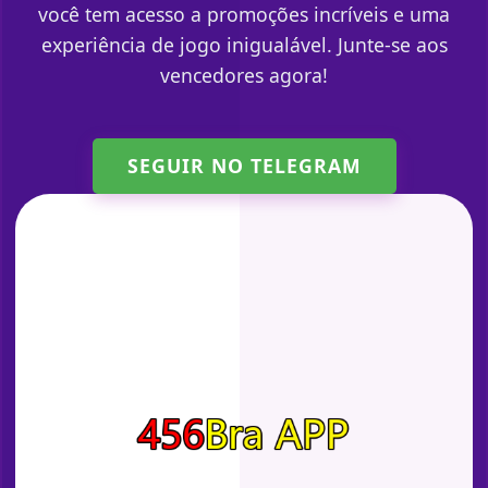
você tem acesso a promoções incríveis e uma
experiência de jogo inigualável. Junte-se aos
vencedores agora!
SEGUIR NO TELEGRAM