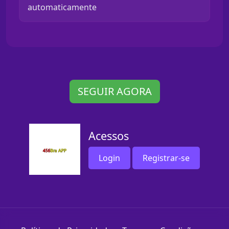
automaticamente
SEGUIR AGORA
Acessos
Login
Registrar-se