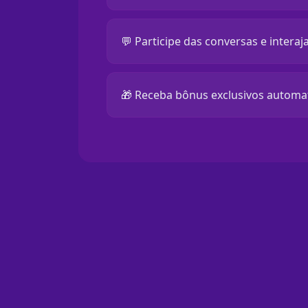
💬 Participe das conversas e interaj
🎁 Receba bônus exclusivos autom