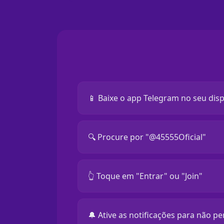
📱 Baixe o app Telegram no seu disp
🔍 Procure por "@45555Oficial"
👆 Toque em "Entrar" ou "Join"
🔔 Ative as notificações para não p