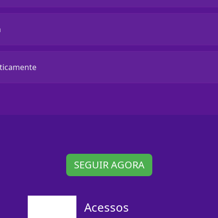
a
aticamente
SEGUIR AGORA
Acessos