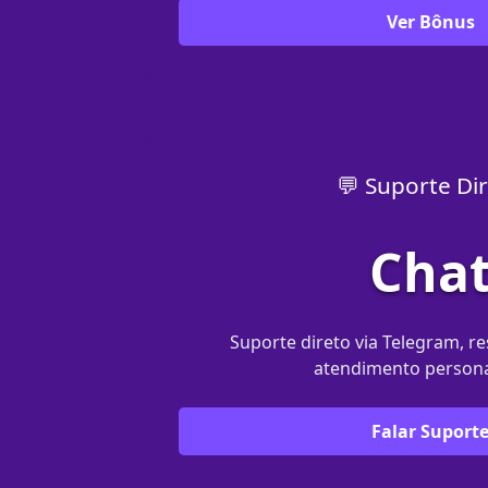
Ver Bônus
💬 Suporte Di
Cha
Suporte direto via Telegram, r
atendimento persona
Falar Suport