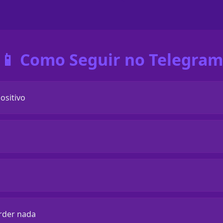
📱 Como Seguir no Telegram
ositivo
erder nada