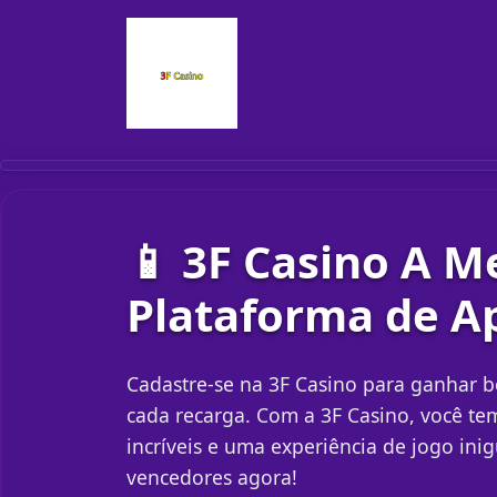
📱 3F Casino A M
Plataforma de A
Cadastre-se na 3F Casino para ganhar 
cada recarga. Com a 3F Casino, você t
incríveis e uma experiência de jogo inig
vencedores agora!