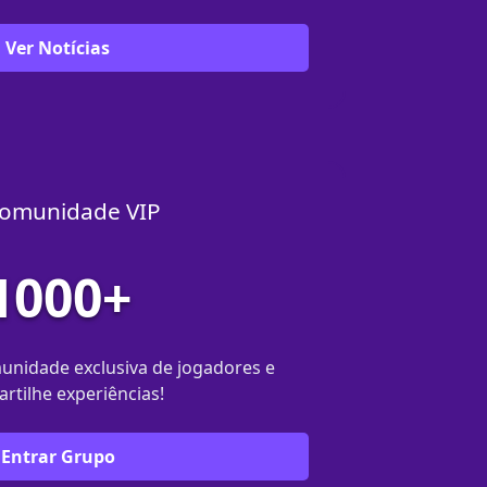
Ver Notícias
Comunidade VIP
1000+
unidade exclusiva de jogadores e
rtilhe experiências!
Entrar Grupo