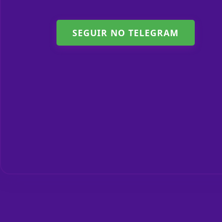
SEGUIR NO TELEGRAM