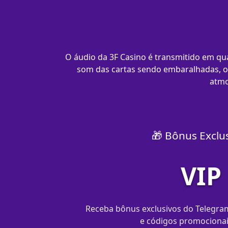
O áudio da 3F Casino é transmitido em qu
som das cartas sendo embaralhadas, o 
atmo
🎁 Bônus Exclu
VIP
Receba bônus exclusivos do Telegra
e códigos promocionai