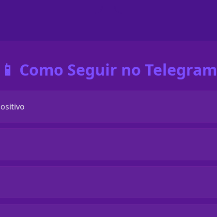
📱 Como Seguir no Telegram
ositivo