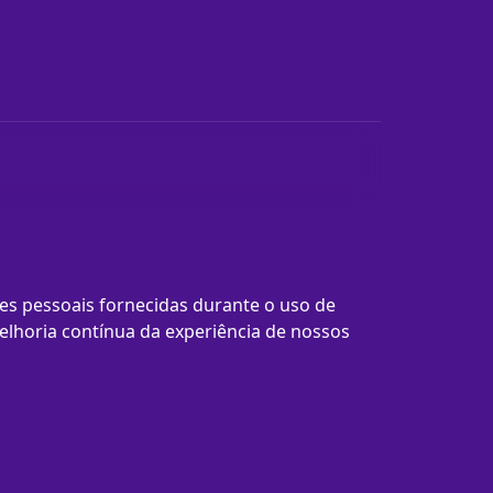
es pessoais fornecidas durante o uso de
elhoria contínua da experiência de nossos