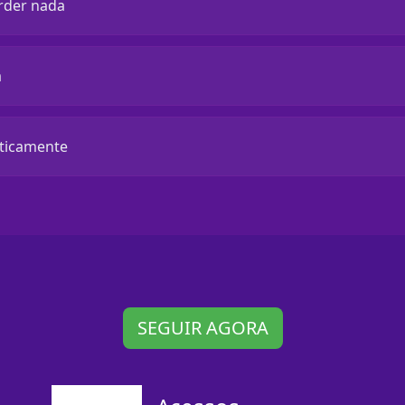
erder nada
a
aticamente
SEGUIR AGORA