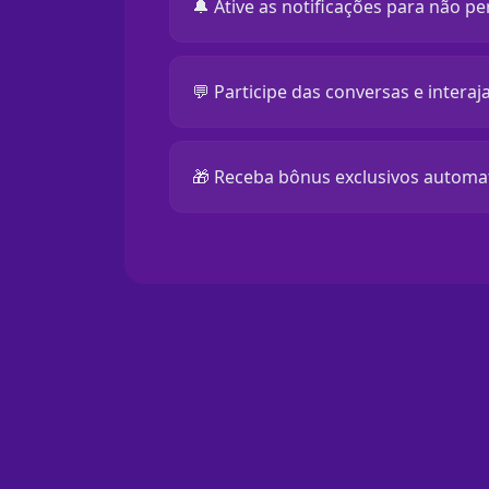
🔔 Ative as notificações para não p
💬 Participe das conversas e interaj
🎁 Receba bônus exclusivos autom