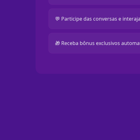
💬 Participe das conversas e interaj
🎁 Receba bônus exclusivos autom