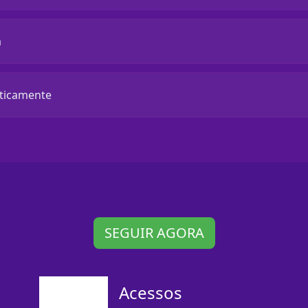
a
aticamente
SEGUIR AGORA
Acessos