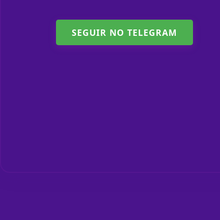
SEGUIR NO TELEGRAM