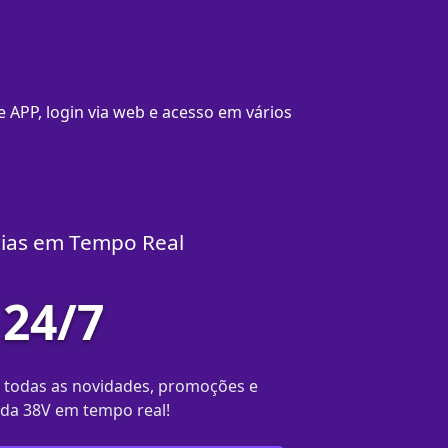
 APP, login via web e acesso em vários
cias em Tempo Real
24/7
e todas as novidades, promoções e
 da 38V em tempo real!