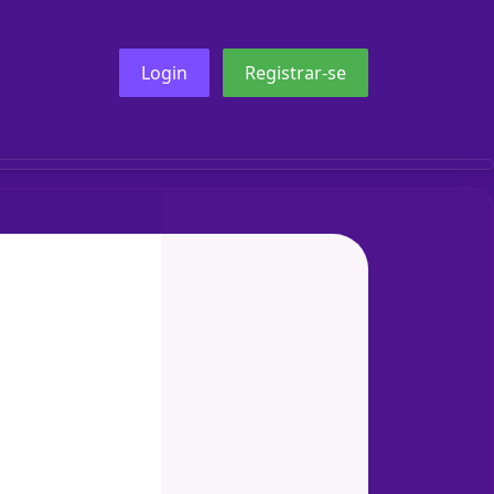
Login
Registrar-se