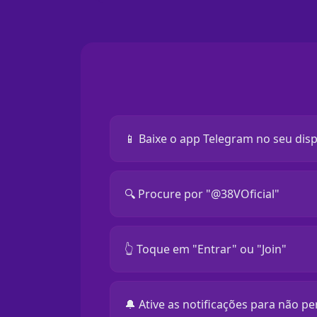
📱 Baixe o app Telegram no seu disp
🔍 Procure por "@38VOficial"
👆 Toque em "Entrar" ou "Join"
🔔 Ative as notificações para não p