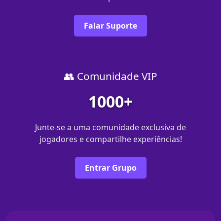
Falar Suporte
👥 Comunidade VIP
1000+
Junte-se a uma comunidade exclusiva de
jogadores e compartilhe experiências!
Entrar Grupo