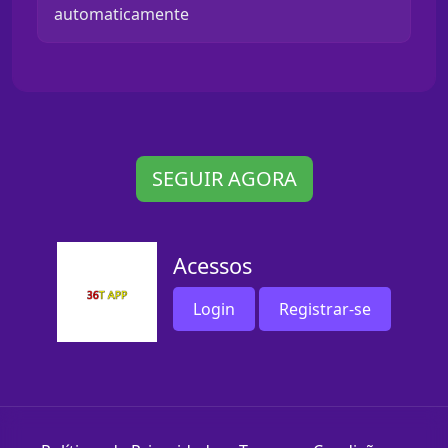
automaticamente
SEGUIR AGORA
Acessos
Login
Registrar-se