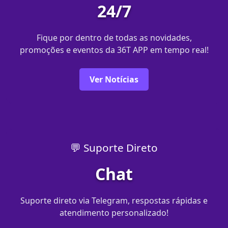
24/7
Fique por dentro de todas as novidades,
promoções e eventos da 36T APP em tempo real!
Ver Notícias
💬 Suporte Direto
Chat
Suporte direto via Telegram, respostas rápidas e
atendimento personalizado!