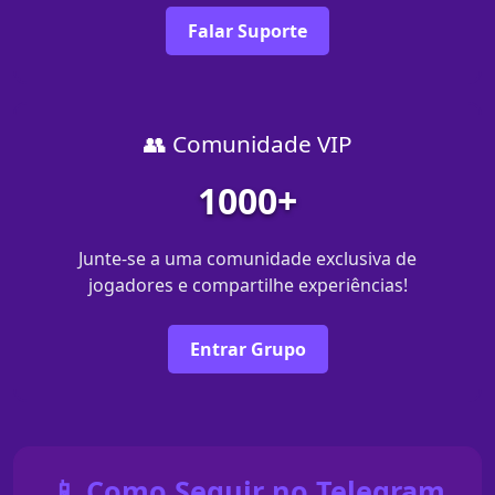
Falar Suporte
👥 Comunidade VIP
1000+
Junte-se a uma comunidade exclusiva de
jogadores e compartilhe experiências!
Entrar Grupo
📱 Como Seguir no Telegram