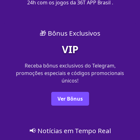
24h com os jogos da 36T APP Brasil .
🎁 Bônus Exclusivos
VIP
Receba bônus exclusivos do Telegram,
promoções especiais e códigos promocionais
únicos!
Ver Bônus
📢 Notícias em Tempo Real