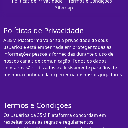
Políticas de Privacidade
Termos e Condições
Sitemap
Políticas de Privacidade
A 35M Plataforma valoriza a privacidade de seus
usuários e está empenhada em proteger todas as
informações pessoais fornecidas durante o uso de
nossos canais de comunicação. Todos os dados
coletados são utilizados exclusivamente para fins de
melhoria contínua da experiência de nossos jogadores.
Termos e Condições
Os usuários da 35M Plataforma concordam em
respeitar todas as regras e regulamentos