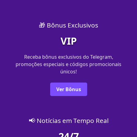
🎁 Bônus Exclusivos
VIP
Receba bônus exclusivos do Telegram,
promoções especiais e códigos promocionais
únicos!
Ver Bônus
📢 Notícias em Tempo Real
24/7