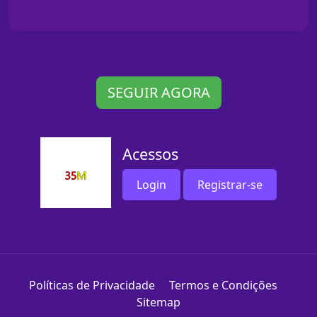
SEGUIR AGORA
Acessos
Login
Registrar-se
Políticas de Privacidade
Termos e Condições
Sitemap