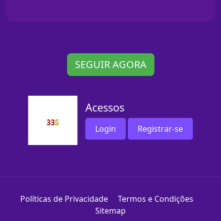
SEGUIR AGORA
Acessos
Login
Registrar-se
Políticas de Privacidade
Termos e Condições
Sitemap