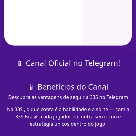
📱 Canal Oficial no Telegram!
📱 Benefícios do Canal
Descubra as vantagens de seguir a 33S no Telegram
Na 33S , o que conta é a habilidade e a sorte — com a
33S Brasil , cada jogador encontra seu ritmo e
estratégia únicos dentro do jogo.