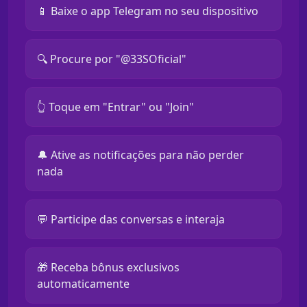
📱 Baixe o app Telegram no seu dispositivo
🔍 Procure por "@33SOficial"
👆 Toque em "Entrar" ou "Join"
🔔 Ative as notificações para não perder
nada
💬 Participe das conversas e interaja
🎁 Receba bônus exclusivos
automaticamente